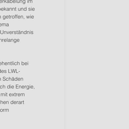
verkabelung im 
ekannt und sie 
getroffen, wie 
hema 
 Unverständnis 
hrelange 
hentlich bei 
 des LWL-
n Schäden 
ch die Energie, 
mit extrem 
hen derart 
Norm 