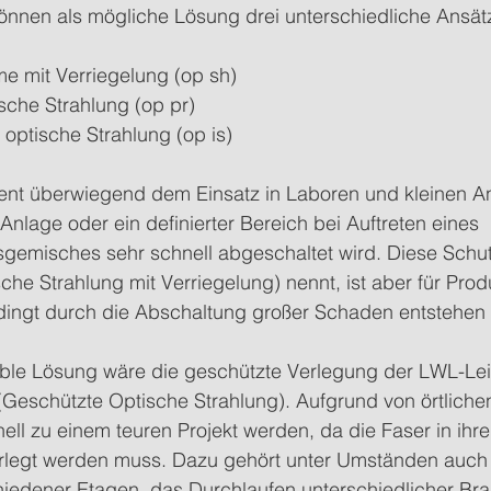
nen als mögliche Lösung drei unterschiedliche Ansätz
e mit Verriegelung (op sh)
sche Strahlung (op pr)
 optische Strahlung (op is)
ient überwiegend dem Einsatz in Laboren und kleinen An
Anlage oder ein definierter Bereich bei Auftreten eines 
gemisches sehr schnell abgeschaltet wird. Diese Sch
sche Strahlung mit Verriegelung) nennt, ist aber für Pro
bedingt durch die Abschaltung großer Schaden entstehen
able Lösung wäre die geschützte Verlegung der LWL-Leit
 (Geschützte Optische Strahlung). Aufgrund von örtliche
ell zu einem teuren Projekt werden, da die Faser in ih
erlegt werden muss. Dazu gehört unter Umständen auch
iedener Etagen, das Durchlaufen unterschiedlicher Bra