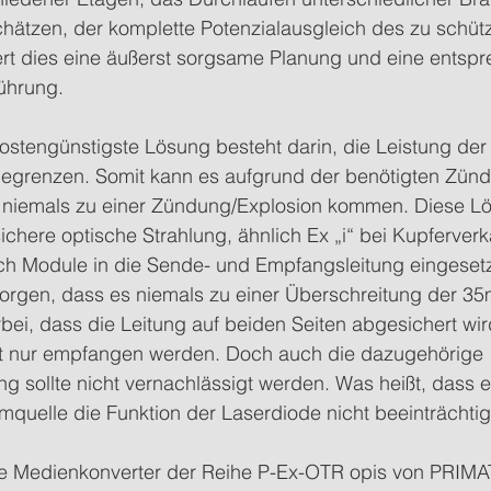
schätzen, der komplette Potenzialausgleich des zu schü
dert dies eine äußerst sorgsame Planung und eine entsp
ührung.
ostengünstigste Lösung besteht darin, die Leistung der 
egrenzen. Somit kann es aufgrund der benötigten Zünd
 niemals zu einer Zündung/Explosion kommen. Diese Lö
sichere optische Strahlung, ähnlich Ex „i“ bei Kupferver
ch Module in die Sende- und Empfangsleitung eingesetzt
sorgen, dass es niemals zu einer Überschreitung der
erbei, dass die Leitung auf beiden Seiten abgesichert wi
ht nur empfangen werden. Doch auch die dazugehörige 
 sollte nicht vernachlässigt werden. Was heißt, dass e
omquelle die Funktion der Laserdiode nicht beeinträchtig
ie Medienkonverter der Reihe P-Ex-OTR opis von PRIM