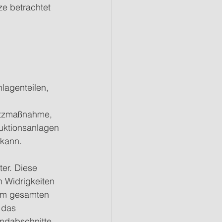
e betrachtet 
lagenteilen, 
utzmaßnahme, 
duktionsanlagen 
 kann.
er. Diese 
n Widrigkeiten 
rem gesamten 
 das 
ndabschnitte 