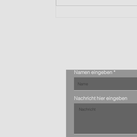
Singlemode oder
Multimode? Die richtige
Faser für moderne
Netzwerke
Namen eingeben
Nachricht hier eingeben