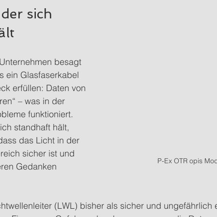
der sich 
lt  
n Unternehmen besagt 
s ein Glasfaserkabel 
k erfüllen: Daten von 
ren“ – was in der 
leme funktioniert. 
ch standhaft hält, 
dass das Licht in der 
eich sicher ist und 
P-Ex OTR opis Mod
eren Gedanken 
twellenleiter (LWL) bisher als sicher und ungefährlich e