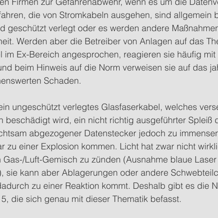
ielen Firmen zur Gefahrenabwehr, wenn es um die Daten
fahren, die von Stromkabeln ausgehen, sind allgemein b
 geschützt verlegt oder es werden andere Maßnahmen 
rheit. Werden aber die Betreiber von Anlagen auf das T
l im Ex-Bereich angesprochen, reagieren sie häufig mit
nd beim Hinweis auf die Norm verweisen sie auf das ja
nenswerten Schaden.
in ungeschützt verlegtes Glasfaserkabel, welches verse
on beschädigt wird, ein nicht richtig ausgeführter Spleiß
achtsam abgezogener Datenstecker jedoch zu immense
r zu einer Explosion kommen. Licht hat zwar nicht wirkli
in Gas-/Luft-Gemisch zu zünden (Ausnahme blaue Laser 
), sie kann aber Ablagerungen oder andere Schwebteilc
adurch zu einer Reaktion kommt. Deshalb gibt es die 
, die sich genau mit dieser Thematik befasst.