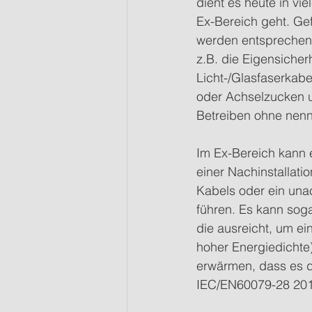
dient es heute in v
Ex-Bereich geht. Ge
werden entsprechend
z.B. die Eigensiche
Licht-/Glasfaserkabe
oder Achselzucken u
Betreiben ohne nen
Im Ex-Bereich kann e
einer Nachinstallati
Kabels oder ein un
führen. Es kann soga
die ausreicht, um e
hoher Energiedichte
erwärmen, dass es d
IEC/EN60079-28 2015