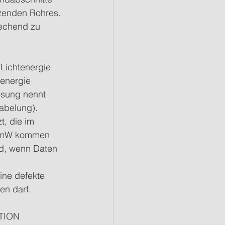
tzenden Rohres. 
rechend zu 
Lichtenergie 
energie 
sung nennt 
kabelung). 
, die im 
 35mW kommen 
rd, wenn Daten 
ine defekte 
en darf.
ATION 