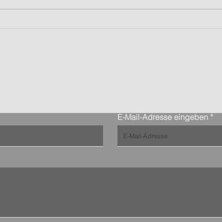
Kein Internet? Kein
DAN
Problem: Wie wir mit 5G
SMP
moderne Schulungsräume
brin
möglich machen
unte
Kontaktanfrage
E-Mail-Adresse eingeben