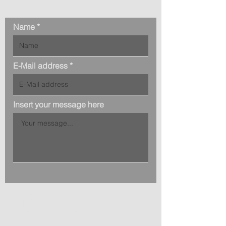
Contact request
Name
E-Mail address
Insert your message here
Headquater:
Bretonischer Ring11
85630 Grasbrunn
Germany