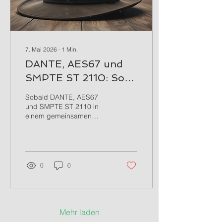
7. Mai 2026
∙
1
Min.
DANTE, AES67 und
SMPTE ST 2110: So
bringst du alle Clocks
Sobald DANTE, AES67
unter einen Hut
und SMPTE ST 2110 in
einem gemeinsamen
AV‑Netzwerk
aufeinandertreffen, wird
Clocking zur
Integrationsdisziplin –
nicht nur zur
0
0
Netzwerkeinstellung.
Mehr laden