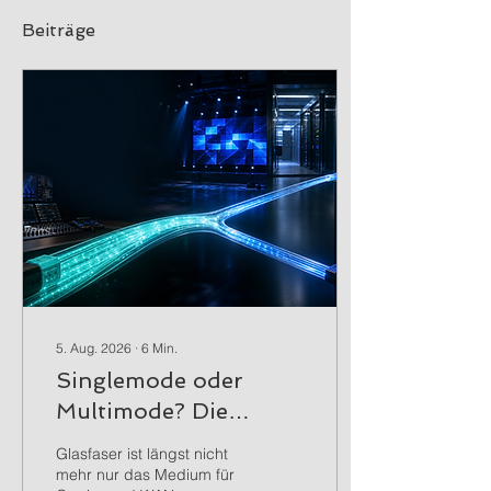
Beiträge
5. Aug. 2026
∙
6
Min.
Singlemode oder
Multimode? Die
richtige Faser für
Glasfaser ist längst nicht
moderne Netzwerke
mehr nur das Medium für