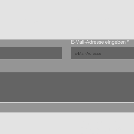
Kontaktanfrage
E-Mail-Adresse eingeben
Vertriebsbüro NW:
Tannenweg 14-16