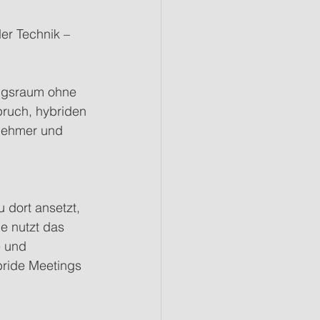
er Technik – 
ngsraum ohne 
ruch, hybriden 
lnehmer und 
 dort ansetzt, 
e nutzt das 
e und 
bride Meetings 