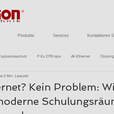
Produkte
Services
Kontaktieren S
Explosionsschutz
P-Ex OTR opis
AV-Ethernet
Clockin
ai
2 Min. Lesezeit
ernet? Kein Problem: Wi
moderne Schulungsrä