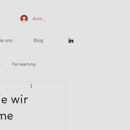
Anmelden
ie uns
Blog
g
Fernwartung
e wir
ume