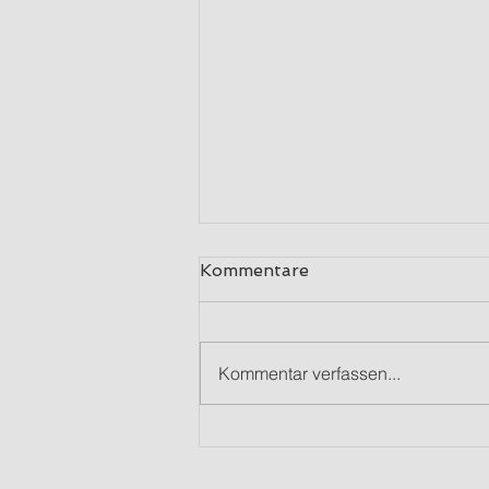
Kommentare
Kommentar verfassen...
Sicherer Fernzugriff …
zuverlässige Fernwartung
… lückenloses Monitoring