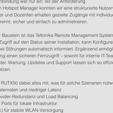
nbindung war nur ein Teil der Anforderung.
n Hotspot Manager konnten wir eine strukturierte Nutzer
mer und Dozenten erhalten gezielte Zugänge mit individuel
trennt, sicher und einfach zu administrieren.
ler Baustein ist das Teltonika Remote Management Syste
ugriff auf den Status seiner Installation, kann Konfigura
ei Störungen automatisch informiert. Ergänzend ermögli
ng einen sicheren Fernzugriff – sowohl für interne IT-Te
ister. Wartung, Updates und Support lassen sich so effiz
etzen.
 RUTX50 dabei alles mit, was für solche Szenarien notwe
tenraten und niedriger Latenz
rovider-Redundanz und Load Balancing
Ports für lokale Infrastruktur
c) für stabile WLAN-Versorgung