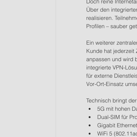
Doch reine Interneta
Über den integrierte
realisieren. Teilneh
Profilen – sauber ge
Ein weiterer zentra
Kunde hat jederzeit Z
anpassen und wird b
integrierte VPN-Lösu
für externe Dienstle
Vor-Ort-Einsatz ums
Technisch bringt der
5G mit hohen Da
Dual-SIM für P
Gigabit Ethernet 
WiFi 5 (802.11a