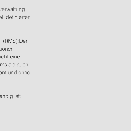
verwaltung 
l definierten 
m (RMS):Der 
tionen 
cht eine 
ams als auch 
ient und ohne 
ndig ist: